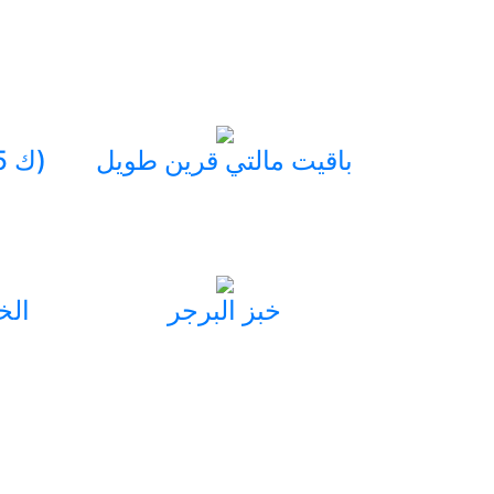
باقيت مالتي قرين طويل
خليط كيك ابيض (2x5 ك)
خبز البرجر
الخ