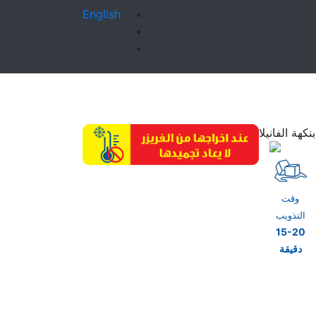
English
كهة الفانيلا
وقت
التذويب
15-20
دقيقة