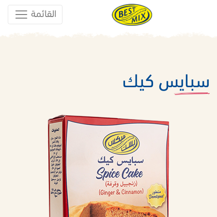
القائمة
سبايس كيك