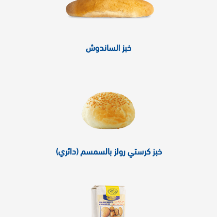
خبز الساندوش
خبز كرستي رولز بالسمسم (دائري)