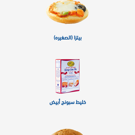
بيتزا (الصغيره)
خليط سبونج أبيض