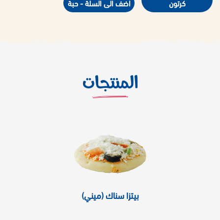
كرتون
اضف الى السلة - حبة
المنتجات
بيتزا سناك (ميني)