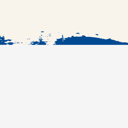
الرئيسية
الوصفات
#RefcobranchKSA
مراكز الشراء
المنتجات
من نحن