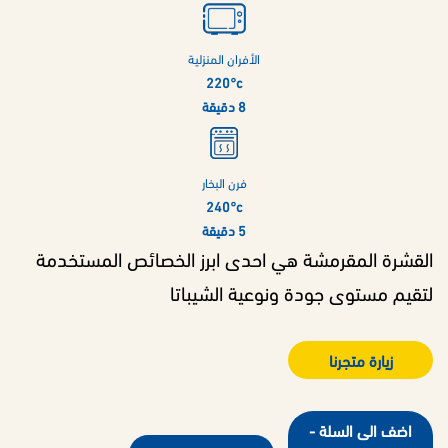
الأفران المنزلية
220°c
8 دقيقة
فرن البخار
240°c
5 دقيقة
القشرة المقرمشة هي احدى ابرز الخصائص المستخدمة
لتقيم مستوى جودة ونوعية الشيباتا
زيارة متجرنا
اضف الى السلة -