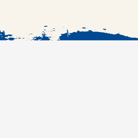
الرئيسية
الوصفات
#RefcobranchKSA
مراكز الشراء
المنتجات
من نحن
سؤال وجواب