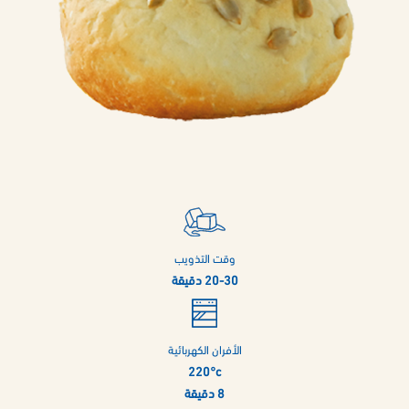
وقت التذويب
20-30 دقيقة
الأفران الكهربائية
220°c
8 دقيقة