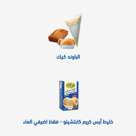
الباوند كيك
خليط آيس كريم كابتشينو - فقط اضيفي الماء