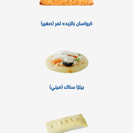
كرواسان بالزبده تمر (صغير)
بيتزا سناك (ميني)