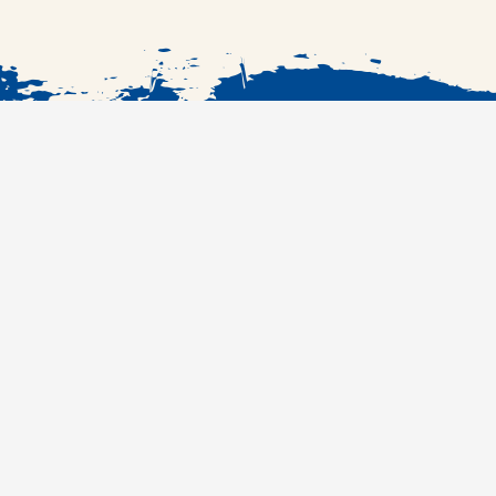
الرئيسية
الوصفات
#RefcobranchKSA
مراكز الشراء
المنتجات
من نحن
سؤال وجواب
تواصل معنا