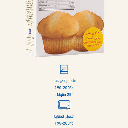
الأفران الكهربائية
190-200°c
25 دقيقة
الأفران المنزلية
190-200°c