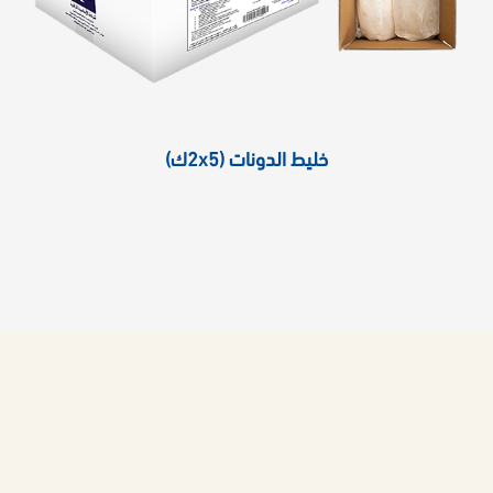
خليط الدونات (2x5ك)