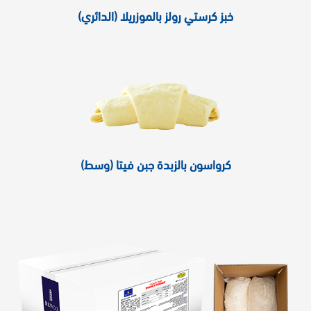
خبز كرستي رولز بالموزريلا (الدائري)
كرواسون بالزبدة جبن فيتا (وسط)