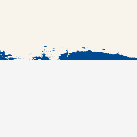
الرئيسية
الوصفات
#RefcobranchKSA
مراكز الشراء
المنتجات